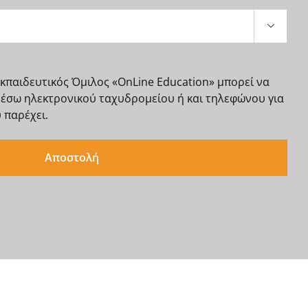

Εκπαιδευτικός Όμιλος «OnLine Education» μπορεί να
μέσω ηλεκτρονικού ταχυδρομείου ή και τηλεφώνου για
 παρέχει.