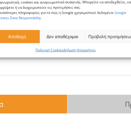
γνωριστικά, cookies και αναγνωριστικά συσκευής. Μπορείτε να αποδεχθείτε, να
Δικηγορικά Γραφεία
ρρίψετε ή να διαχειριστείτε τις προτιμήσεις σας.
ισσότερες πληροφορίες για το πώς η Google χρησιμοποιεί δεδομένα:
Google
Εταιρικό Δίκαιο
iness Data Responsibility
Δικονομικό Δίκαιο
Ναυτιλιακό Δίκαιο
Αποδοχή
Δεν αποδέχομαι
Προβολή προτιμήσεω
Περιβαλλοντικό Δίκα
Θεσμικά όργανα της
Πολιτική Cookies
Δήλωση Απορρήτου
α
Π