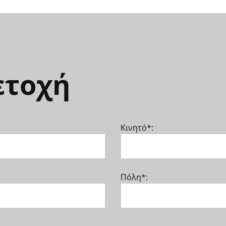
ετοχή
Κινητό*:
Πόλη*: