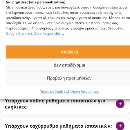
ΕΚΔΗΛΩΣΗ ΕΝΔΙΑΦΕΡΟΝΤΟΣ
διαφημίσεις (ads personalization)
.
Με τη συγκατάθεσή σας, εμείς και συνεργάτες όπως η Google ενδέχεται να
επεξεργαστούμε προσωπικά δεδομένα, όπως συμπεριφορά περιήγησης,
μοναδικά αναγνωριστικά, cookies και αναγνωριστικά συσκευής. Μπορείτε να
αποδεχθείτε, να απορρίψετε ή να διαχειριστείτε τις προτιμήσεις σας.
Περισσότερες πληροφορίες για το πώς η Google χρησιμοποιεί δεδομένα:
Google Business Data Responsibility
Αποδοχή
Δεν αποδέχομαι
ΑΠΑΝΤΉΣΕΙΣ ΣΕ ΣΥΧΝΈΣ ΕΡΩΤΉΣΕΙΣ
Προβολή προτιμήσεων
Ισπανικά online
Πολιτική Cookies
Δήλωση Απορρήτου
Υπάρχουν online μαθήματα ισπανικών για
ενήλικες;
Υπάρχουν ταχύρρυθμα μαθήματα ισπανικών;