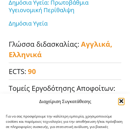
Δημόσια Υγεία: Πρωτοβάθμια
Υγειονομική Περίθαλψη
Δημόσια Υγεία
Γλώσσα διδασκαλίας:
Αγγλικά,
Ελληνικά
ECTS:
90
Τομείς Εργοδότησης Αποφοίτων:
Διαχείριση Συγκατάθεσης
Νοσοκομεία και Κέντρα Υγείας
Κρατικές Υπηρεσίες
Για να σας προσφέρουμε την καλύτερη εμπειρία, χρησιμοποιούμε
cookies και παρόμοιες τεχνολογίες για την αποθήκευση ή/και πρόσβαση
σε πληροφορίες συσκευής, για στατιστική ανάλυση, για βασικές
Εκπαίδευση