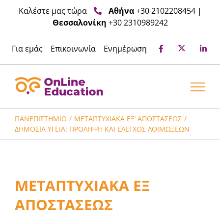
Μετάβαση
Καλέστε μας τώρα
Αθήνα
+30 2102208454
|
στο
Θεσσαλονίκη
+30 2310989242
περιεχόμενο
Για εμάς
Επικοινωνία
Ενημέρωση
ΠΑΝΕΠΙΣΤΉΜΙΟ
ΜΕΤΑΠΤΥΧΙΑΚΆ ΕΞ’ ΑΠΟΣΤΆΣΕΩΣ
ΔΗΜΌΣΙΑ ΥΓΕΊΑ: ΠΡΌΛΗΨΗ ΚΑΙ ΈΛΕΓΧΟΣ ΛΟΙΜΏΞΕΩΝ
ΜΕΤΑΠΤΥΧΙΑΚΑ ΕΞ
ΑΠΟΣΤΑΣΕΩΣ