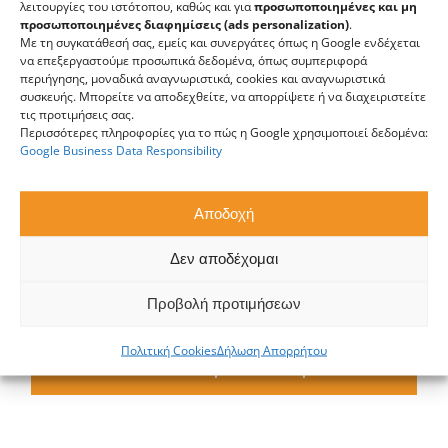
λειτουργίες του ιστότοπου, καθώς και για
προσωποποιημένες και μη
προσωποποιημένες διαφημίσεις (ads personalization)
.
Κλινικά Εργαστήρια
Με τη συγκατάθεσή σας, εμείς και συνεργάτες όπως η Google ενδέχεται
να επεξεργαστούμε προσωπικά δεδομένα, όπως συμπεριφορά
περιήγησης, μοναδικά αναγνωριστικά, cookies και αναγνωριστικά
Συμβουλευτικές Υπηρεσίες
συσκευής. Μπορείτε να αποδεχθείτε, να απορρίψετε ή να διαχειριστείτε
τις προτιμήσεις σας.
Έρευνα
Περισσότερες πληροφορίες για το πώς η Google χρησιμοποιεί δεδομένα:
Google Business Data Responsibility
Αποδοχή
Δεν αποδέχομαι
Προβολή προτιμήσεων
Πολιτική Cookies
Δήλωση Απορρήτου
Μάθε περισσότερα