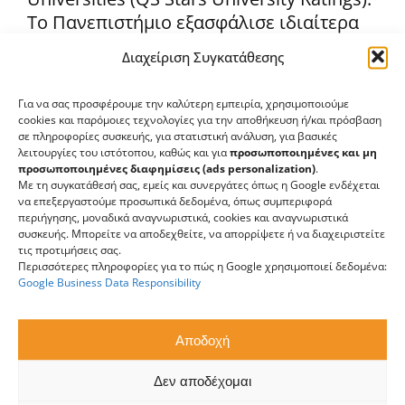
Το Πανεπιστήμιο εξασφάλισε ιδιαίτερα
υψηλές βαθμολογίες σε ό,τι αφορά τη
Διαχείριση Συγκατάθεσης
σχέση φοιτητών-καθηγητών, τις
φοιτητικές υπηρεσίες, την τεχνολογία,
Για να σας προσφέρουμε την καλύτερη εμπειρία, χρησιμοποιούμε
και την αφοσίωση του οργανισμού σε
cookies και παρόμοιες τεχνολογίες για την αποθήκευση ή/και πρόσβαση
θέματα Εξ Αποστάσεως Εκπαίδευσης.
σε πληροφορίες συσκευής, για στατιστική ανάλυση, για βασικές
λειτουργίες του ιστότοπου, καθώς και για
προσωποποιημένες και μη
Πέρα από την επιβεβαίωση αριστείας
προσωποποιημένες διαφημίσεις (ads personalization)
.
στον τομέα της Εξ Αποστάσεως
Με τη συγκατάθεσή σας, εμείς και συνεργάτες όπως η Google ενδέχεται
να επεξεργαστούμε προσωπικά δεδομένα, όπως συμπεριφορά
Εκπαίδευσης, το Ευρωπαϊκό
περιήγησης, μοναδικά αναγνωριστικά, cookies και αναγνωριστικά
Πανεπιστήμιο Κύπρου έλαβε την
συσκευής. Μπορείτε να αποδεχθείτε, να απορρίψετε ή να διαχειριστείτε
τις προτιμήσεις σας.
υψηλότερη διάκριση 5 Αστέρων (Rated
Περισσότερες πληροφορίες για το πώς η Google χρησιμοποιεί δεδομένα:
For Excellence) για τη συνολική του
Google Business Data Responsibility
απόδοση, όπως επίσης και για τους
τομείς Διδασκαλίας,
Αποδοχή
Απασχολησιμότητας, Διεθνοποίησης,
Προγράμματος Ιατρικής, και Φοιτητικών
Δεν αποδέχομαι
Υπηρεσιών/Στήριξης Φοιτητών.