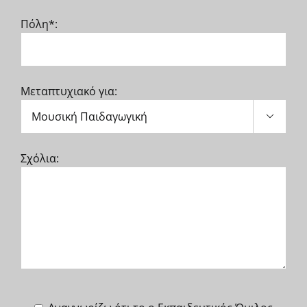
Πόλη*:
Μεταπτυχιακό για:

Σχόλια: