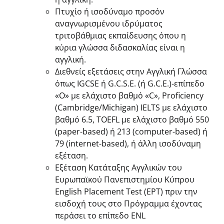
Πτυχίο ή ισοδύναμο προσόν
αναγνωρισμένου ιδρύματος
τριτοβάθμιας εκπαίδευσης όπου η
κύρια γλώσσα διδασκαλίας είναι η
αγγλική.
Διεθνείς εξετάσεις στην Αγγλική Γλώσσα
όπως IGCSE ή G.C.S.E. (ή G.C.E.)-επίπεδο
«O» με ελάχιστο βαθμό «C», Proficiency
(Cambridge/Michigan) IELTS με ελάχιστο
βαθμό 6.5, TOEFL με ελάχιστο βαθμό 550
(paper-based) ή 213 (computer-based) ή
79 (internet-based), ή άλλη ισοδύναμη
εξέταση.
Εξέταση Κατάταξης Αγγλικών του
Ευρωπαϊκού Πανεπιστημίου Κύπρου
English Placement Test (ΕΡΤ) πριν την
εισδοχή τους στο Πρόγραμμα έχοντας
περάσει το επίπεδο ENL