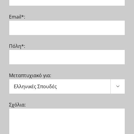
Email*:
Πόλη*:
Μεταπτυχιακό για:

Σχόλια: