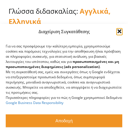
Γλώσσα διδασκαλίας:
Αγγλικά,
Ελληνικά
Διαχείριση Συγκατάθεσης
ECTS:
90
Για να σας προσφέρουμε την καλύτερη εμπειρία, χρησιμοποιούμε
cookies και παρόμοιες τεχνολογίες για την αποθήκευση ή/και πρόσβαση
Τομείς Εργοδότησης Αποφοίτων:
σε πληροφορίες συσκευής, για στατιστική ανάλυση, για βασικές
λειτουργίες του ιστότοπου, καθώς και για
προσωποποιημένες και μη
προσωποποιημένες διαφημίσεις (ads personalization)
.
Πολιτιστικούς Φορείς και Ιδρύματα
Με τη συγκατάθεσή σας, εμείς και συνεργάτες όπως η Google ενδέχεται
(Μουσεία, Βιβλιοθήκες και Ινστιτούτα)
να επεξεργαστούμε προσωπικά δεδομένα, όπως συμπεριφορά
περιήγησης, μοναδικά αναγνωριστικά, cookies και αναγνωριστικά
συσκευής. Μπορείτε να αποδεχθείτε, να απορρίψετε ή να διαχειριστείτε
Δημόσια Διοίκηση
τις προτιμήσεις σας.
Περισσότερες πληροφορίες για το πώς η Google χρησιμοποιεί δεδομένα:
Εκπαίδευση
Google Business Data Responsibility
Μη Κυβερνητικές Οργανώσεις (ΜΚΟ)
Αποδοχή